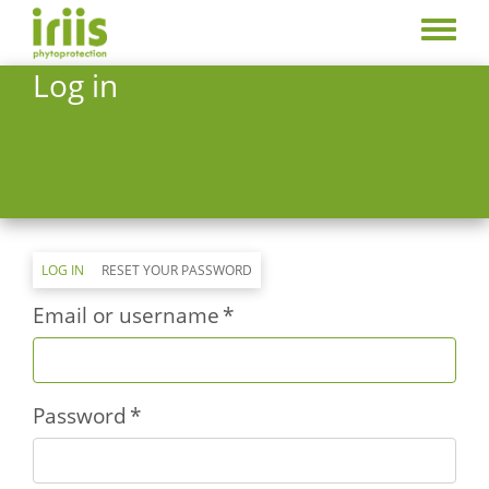
Skip
to
Toggle
main
menu
Log in
content
Primary
LOG IN
(ACTIVE
RESET YOUR PASSWORD
TAB)
tabs
Email or username
Password