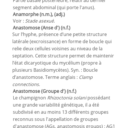
Partie basale postérieure; relatif au dernier
segment abdominal (qui porte l'anus).
Anamorphe (n.m.), (adj.)
Voir :
Stade asexué
.
Anastomose (Anse d') (n.f.)
Sur l’hyphe, présence d’une petite structure
latérale (excroissance) en forme de boucle qui
relie deux cellules voisines au niveau de la
septation. Cette structure permet de maintenir
l’état dicaryotique du mycélium (propre à
plusieurs Basidiomycètes). Syn. : Boucle
d’anastomose. Terme anglais :
Clamp
connections
.
Anastomose (Groupe d') (n.f.)
Le champignon
Rhizoctonia solani
possédant
une grande variabilité génétique, il a été
subdivisé en au moins 13 différents groupes
reconnus sous l'appellation de groupes
d'anastomose (AGs, anastomosis groups) : AG1