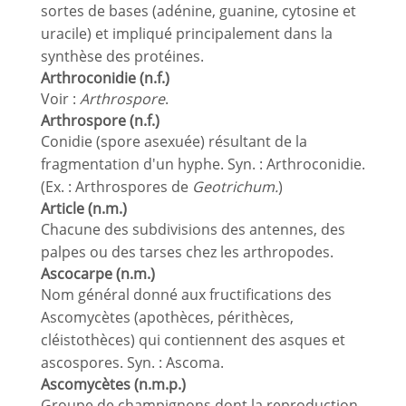
sortes de bases (adénine, guanine, cytosine et
uracile) et impliqué principalement dans la
synthèse des protéines.
Arthroconidie (n.f.)
Voir :
Arthrospore
.
Arthrospore (n.f.)
Conidie (spore asexuée) résultant de la
fragmentation d'un hyphe. Syn. : Arthroconidie.
(Ex. : Arthrospores de
Geotrichum.
)
Article (n.m.)
Chacune des subdivisions des antennes, des
palpes ou des tarses chez les arthropodes.
Ascocarpe (n.m.)
Nom général donné aux fructifications des
Ascomycètes (apothèces, périthèces,
cléistothèces) qui contiennent des asques et
ascospores. Syn. : Ascoma.
Ascomycètes (n.m.p.)
Groupe de champignons dont la reproduction