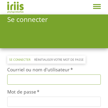
Aller
au
Toggle
contenu
menu
Se connecter
principal
Primary
SE CONNECTER
(ONGLET
RÉINITIALISER VOTRE MOT DE PASSE
ACTIF)
tabs
Courriel ou nom d'utilisateur
Mot de passe