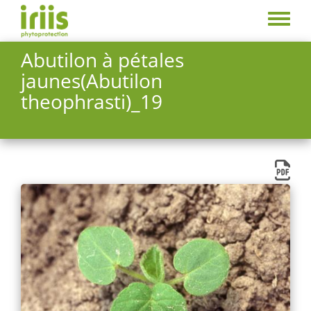
Aller
au
Toggle
contenu
menu
Abutilon à pétales
principal
jaunes(Abutilon
theophrasti)_19