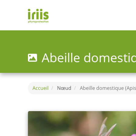
Aller
au
contenu
principal
Toggle
menu
Abeille domestiq
Accueil
Nœud
Abeille domestique (Apis