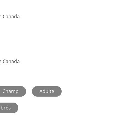
re Canada
re Canada
Champ
Adulte
ébrés