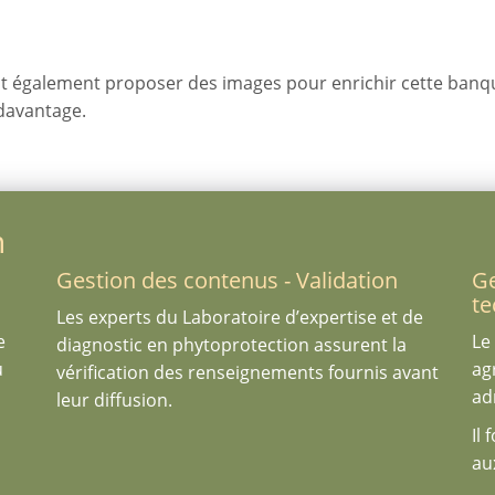
t également proposer des images pour enrichir cette banq
davantage.
n
Gestion des contenus - Validation
Ge
te
Les experts du Laboratoire d’expertise et de
e
Le
diagnostic en phytoprotection assurent la
u
ag
vérification des renseignements fournis avant
ad
leur diffusion.
Il
au