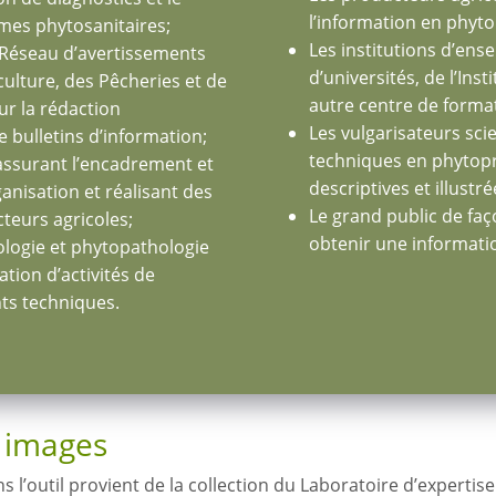
l’information en phyto
èmes phytosanitaires;
Les institutions d’ens
u Réseau d’avertissements
d’universités, de l’Ins
culture, des Pêcheries et de
autre centre de format
r la rédaction
Les vulgarisateurs sc
 bulletins d’information;
techniques en phytopro
assurant l’encadrement et
descriptives et illustré
ganisation et réalisant des
Le grand public de fa
teurs agricoles;
obtenir une informati
logie et phytopathologie
ation d’activités de
ts techniques.
s images
l’outil provient de la collection du Laboratoire d’expertis