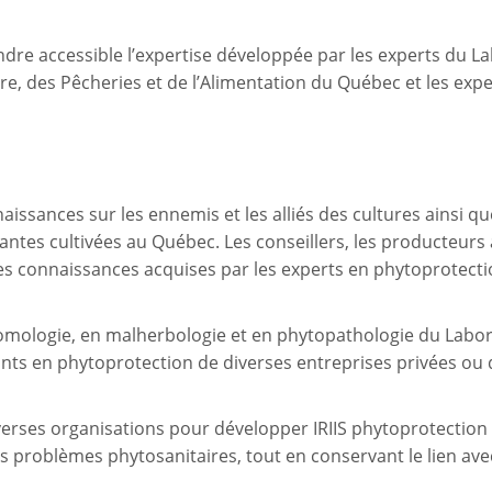
ndre accessible l’expertise développée par les experts du La
re, des Pêcheries et de l’Alimentation du Québec et les exp
issances sur les ennemis et les alliés des cultures ainsi q
antes cultivées au Québec. Les conseillers, les producteurs 
es connaissances acquises par les experts en phytoprotecti
omologie, en malherbologie et en phytopathologie du Labora
nants en phytoprotection de diverses entreprises privées o
verses organisations pour développer IRIIS phytoprotection e
problèmes phytosanitaires, tout en conservant le lien avec 